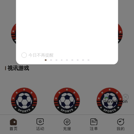
今日不再提醒
视讯游戏